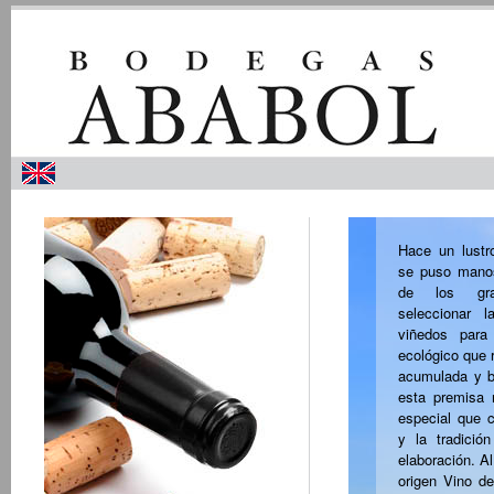
Hace un lustr
se puso manos
de los gran
seleccionar 
viñedos para
ecológico que r
acumulada y b
esta premisa
especial que c
y la tradició
elaboración. A
origen Vino de